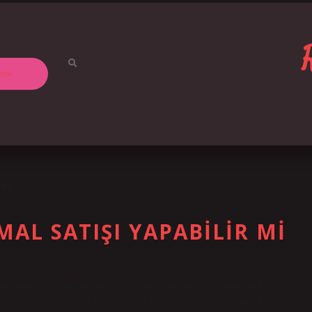
ızda
 MI
AL SATIŞI YAPABILIR MI
men mülkünüzü satmanız gerekiyorsa tek seçeneğiniz tanıdığınız bir kişiye
a satışı gerçekleştirmenizdir. 70 yaş üstü noterde işlem yapabilir mi? Bu