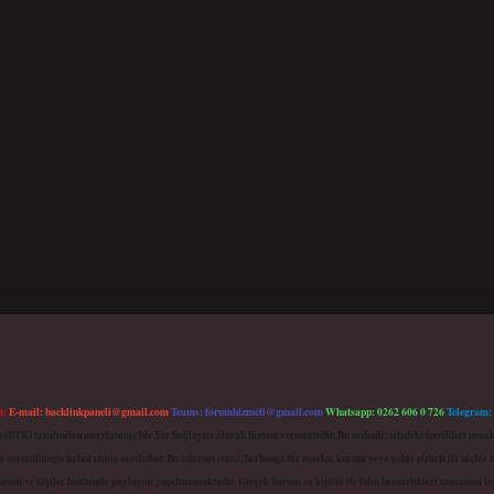
m:
E-mail:
backlinkpaneli@gmail.com
Teams:
forumhizmeti@gmail.com
Whatsapp: 0262 606 0 726
Telegram:
mu (BTK) tarafından onaylanmış bir Yer Sağlayıcı olarak hizmet vermektedir. Bu nedenle, sitedeki içerikleri 
 sorumluluğu kabul etmiş sayılırlar. Bu internet sitesi, herhangi bir marka, kurum veya şahıs şirketi ile hiçbi
kurum ve kişiler hakkında paylaşım yapılmamaktadır. Gerçek kurum ve kişiler ile isim benzerlikleri tamamen te