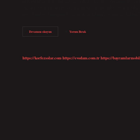
nedenle 65 yaş üstü grup için prosedürler büyük önem taşımaktadır. 65
düzenli olarak sağlık raporu (akıl sağlığı raporu) talep edilmektedir.
göre, Tapu Sicil memuru 65 yaş üstü bir kişinin davranışları hakkı
Babam
Devamını okuyun
Yorum Bırak
80
Yaşındaki
Mal
Satışı
Yapabilir
https://korfezsolar.com
https://evodam.com.tr
https://bayramlarmobi
Mi