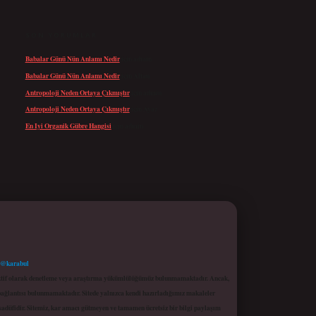
SON YORUMLAR
Babalar Günü Nün Anlamı Nedir
için
admin
Babalar Günü Nün Anlamı Nedir
için
Altan
Antropoloji Neden Ortaya Çıkmıştır
için
admin
Antropoloji Neden Ortaya Çıkmıştır
için
Ayaz
En Iyi Organik Gübre Hangisi
için
admin
 @karabul
proaktif olarak denetleme veya araştırma yükümlülüğümüz bulunmamaktadır. Ancak,
r bağlantısı bulunmamaktadır. Sitede yalnızca kendi hazırladığımız makaleler
sadüfidir. Sitemiz, kar amacı gütmeyen ve tamamen ücretsiz bir bilgi paylaşım