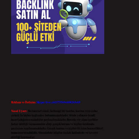
Reklam ve İletişim:
Skype: live:.cid.575569c608265c69
Yasal Uyarı:
Bu internet sitesi, herhangi bir marka, kurum veya şahıs
şirketi ile hiçbir bağlantısı bulunmamaktadır. Sitede yalnızca kendi
hazırladığımız makaleler paylaşılmaktadır. Burada yer alan içerikler
haber niteliği taşımamakta olup, gerçek kurum ve kişiler hakkında
paylaşım yapılmamaktadır. Gerçek kurum ve kişiler ile isim benzerlikleri
tamamen tesadüfidir. Sitemizdeki bilgiler taslak halindedir ve tavsiye
niteliği taşımazlar.