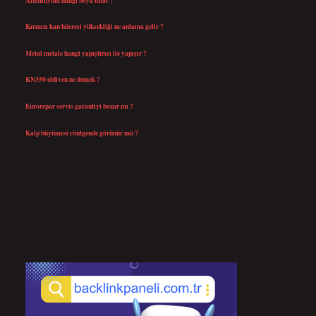
Temmuz 30, 2026
Kırmızı kan hücresi yüksekliği ne anlama gelir ?
Temmuz 27, 2026
Metal metale hangi yapıştırıcı ile yapışır ?
Temmuz 25, 2026
KN350 eldiven ne demek ?
Temmuz 25, 2026
Eurorepar servis garantiyi bozar mı ?
Temmuz 25, 2026
Kalp büyümesi röntgende görünür mü ?
Temmuz 23, 2026