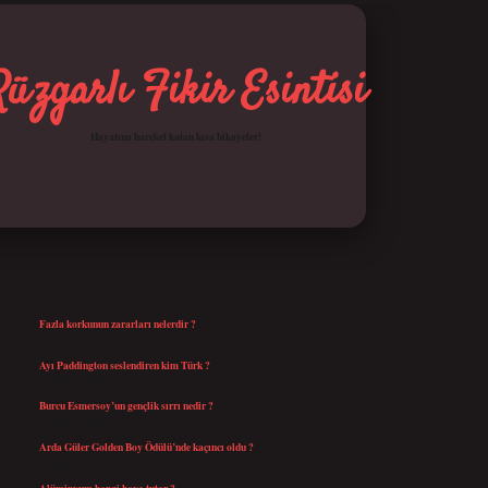
Rüzgarlı Fikir Esintisi
Hayatına hareket katan kısa hikayeler!
SIDEBAR
betci giriş
SON YAZILAR
Fazla korkunun zararları nelerdir ?
Ağustos 6, 2026
Ayı Paddington seslendiren kim Türk ?
Ağustos 5, 2026
Burcu Esmersoy’un gençlik sırrı nedir ?
Ağustos 4, 2026
Arda Güler Golden Boy Ödülü’nde kaçıncı oldu ?
Ağustos 4, 2026
Alüminyum hangi boya tutar ?