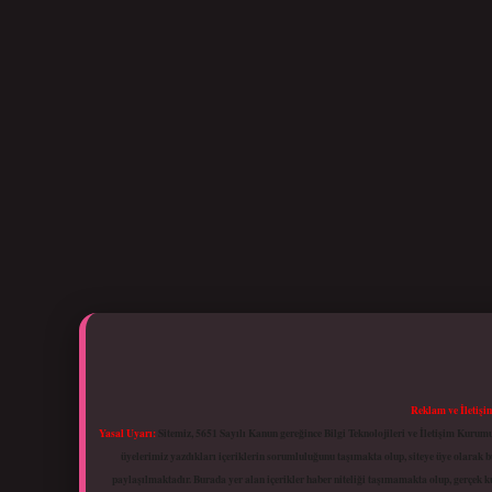
Reklam ve İletişi
Yasal Uyarı:
Sitemiz, 5651 Sayılı Kanun gereğince Bilgi Teknolojileri ve İletişim Kuru
üyelerimiz yazdıkları içeriklerin sorumluluğunu taşımakta olup, siteye üye olarak bu
paylaşılmaktadır. Burada yer alan içerikler haber niteliği taşımamakta olup, gerçek 