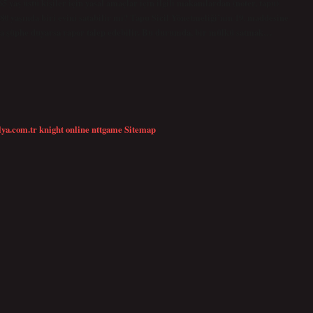
 yaş üstü kişiler için yasal amaçlar için ilgili makamlardan (noter, tapu)
 80 yaşında biri evini satabilir mi? Tapu Sicil Yönetmeliği’nin 19. maddesine
nda şüphe duyarsa rapor talep edebilir. Bu durumda, bir mülkü satmak…
lya.com.tr
knight online
nttgame
Sitemap