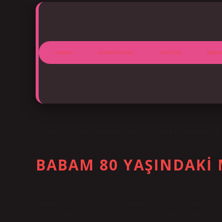
Anasayfa
Gizlilik Politikası
Yasal Uyarı
Hakkım
ETIKET:
75 YAŞINDAKI BIRI VEKALET VEREBILIR
BABAM 80 YAŞINDAKI M
Tarih: Aralık 29, 2024
Yaşlılar kaç yaşından sonra satış yapamaz? 65 yaş üstü olmanıza rağ
noter aracılığıyla vekalet vererek, vekalet verdiğiniz kişi aracılığıyl