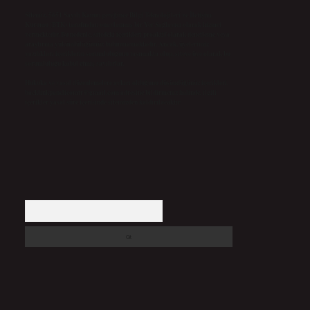
Sitemiz, 5651 Sayılı Kanun gereğince Bilgi Teknolojileri ve İletişim
Kurumu (BTK) tarafından onaylanmış bir Yer Sağlayıcı olarak hizmet
vermektedir. Bu nedenle, sitedeki içerikleri proaktif olarak denetleme veya
araştırma yükümlülüğümüz bulunmamaktadır. Ancak, üyelerimiz
yazdıkları içeriklerin sorumluluğunu taşımakta olup, siteye üye olarak bu
sorumluluğu kabul etmiş sayılırlar.
Hukuka ve yasal düzenlemelere aykırı olduğunu düşündüğünüz içerikleri,
backlinkpanelicomtr@gmail.com
adresine bildirmeniz halinde, ilgili
içerikler yasal süre içerisinde sitemizden kaldırılacaktır.
Arama