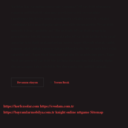
Yaşlılar kaç yaşından sonra satış yapamaz? 65 yaş üstü olmanıza
rağmen mülkünüzü satmanız gerekiyorsa tek seçeneğiniz
tanıdığınız bir kişiye noter aracılığıyla vekalet vererek, vekalet
verdiğiniz kişi aracılığıyla satışı gerçekleştirmenizdir. 70 yaş üstü
noterde işlem yapabilir mi? Bu nedenle 65 yaş üstü grup için
prosedürler büyük önem taşımaktadır. 65 yaş üstü kişiler için yasal
amaçlar için ilgili makamlardan (noter, tapu) düzenli olarak sağlık
raporu (akıl sağlığı raporu) talep edilmektedir. 80 yaşında biri evini
satabilir mi? Tapu Sicil Yönetmeliği’nin 19. maddesine göre, Tapu
Sicil memuru 65 yaş üstü bir kişinin davranışları hakkında şüphe
duyarsa rapor talep edebilir. Bu durumda, bir mülkü satmak…
Babam
Devamını okuyun
Yorum Bırak
80
Yaşındaki
Mal
Satışı
Yapabilir
https://korfezsolar.com
https://evodam.com.tr
Mi
https://bayramlarmobilya.com.tr
knight online
nttgame
Sitemap