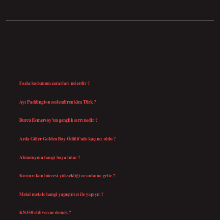
SIDEBAR
SON YAZILAR
Fazla korkunun zararları nelerdir ?
Ağustos 6, 2026
Ayı Paddington seslendiren kim Türk ?
Ağustos 5, 2026
Burcu Esmersoy’un gençlik sırrı nedir ?
Ağustos 4, 2026
Arda Güler Golden Boy Ödülü’nde kaçıncı oldu ?
Ağustos 4, 2026
Alüminyum hangi boya tutar ?
Temmuz 30, 2026
Kırmızı kan hücresi yüksekliği ne anlama gelir ?
Temmuz 27, 2026
Metal metale hangi yapıştırıcı ile yapışır ?
Temmuz 25, 2026
KN350 eldiven ne demek ?
Temmuz 25, 2026