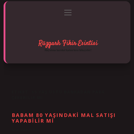
menüyü
Anasayfa
Gizlilik Politikası
Yasal Uyarı
aç
Hakkımızda
Rüzgarlı Fikir Esintisi
Hayatına hareket katan kısa hikayeler!
ETIKET:
65 YAŞ ÜSTÜ BANKADAN PARA
ÇEKEBILIR MI
BABAM 80 YAŞINDAKI MAL SATIŞI
YAPABILIR MI
Tarih: Aralık 29, 2024