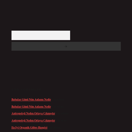
Arama
SON YORUMLAR
Babalar Günü Nün Anlamı Nedir
için
admin
Babalar Günü Nün Anlamı Nedir
için
Altan
Antropoloji Neden Ortaya Çıkmıştır
için
admin
Antropoloji Neden Ortaya Çıkmıştır
için
Ayaz
En Iyi Organik Gübre Hangisi
için
admin