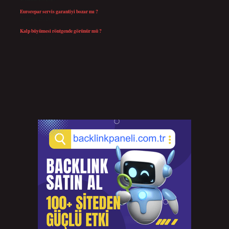
Eurorepar servis garantiyi bozar mı ?
Temmuz 25, 2026
Kalp büyümesi röntgende görünür mü ?
Temmuz 23, 2026