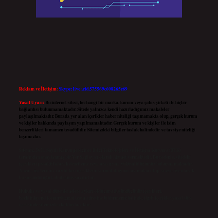
Reklam ve İletişim:
Skype: live:.cid.575569c608265c69
Yasal Uyarı:
Bu internet sitesi, herhangi bir marka, kurum veya şahıs şirketi ile hiçbir
bağlantısı bulunmamaktadır. Sitede yalnızca kendi hazırladığımız makaleler
paylaşılmaktadır. Burada yer alan içerikler haber niteliği taşımamakta olup, gerçek kurum
ve kişiler hakkında paylaşım yapılmamaktadır. Gerçek kurum ve kişiler ile isim
benzerlikleri tamamen tesadüfidir. Sitemizdeki bilgiler taslak halindedir ve tavsiye niteliği
taşımazlar.
Sitemiz, 5651 Sayılı Kanun gereğince Bilgi Teknolojileri ve İletişim Kurumu (BTK)
tarafından onaylanmış bir Yer Sağlayıcı olarak hizmet vermektedir. Bu nedenle, sitedeki
içerikleri proaktif olarak denetleme veya araştırma yükümlülüğümüz bulunmamaktadır.
Ancak, üyelerimiz yazdıkları içeriklerin sorumluluğunu taşımakta olup, siteye üye olarak
bu sorumluluğu kabul etmiş sayılırlar.
Hukuka ve yasal düzenlemelere aykırı olduğunu düşündüğünüz içerikleri,
backlinkpanelicomtr@gmail.com
adresine bildirmeniz halinde, ilgili içerikler yasal süre
içerisinde sitemizden kaldırılacaktır.