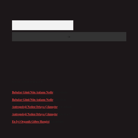
Arama
SON YORUMLAR
Babalar Günü Nün Anlamı Nedir
için
admin
Babalar Günü Nün Anlamı Nedir
için
Altan
Antropoloji Neden Ortaya Çıkmıştır
için
admin
Antropoloji Neden Ortaya Çıkmıştır
için
Ayaz
En Iyi Organik Gübre Hangisi
için
admin