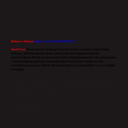
Reklam ve İletişim:
Skype: live:.cid.575569c608265c69
Yasal Uyarı:
Bu internet sitesi, herhangi bir marka, kurum veya şahıs şirketi ile hiçbir
bağlantısı bulunmamaktadır. Sitede yalnızca kendi hazırladığımız makaleler
paylaşılmaktadır. Burada yer alan içerikler haber niteliği taşımamakta olup, gerçek kurum
ve kişiler hakkında paylaşım yapılmamaktadır. Gerçek kurum ve kişiler ile isim
benzerlikleri tamamen tesadüfidir. Sitemizdeki bilgiler taslak halindedir ve tavsiye niteliği
taşımazlar.
Sitemiz, 5651 Sayılı Kanun gereğince Bilgi Teknolojileri ve İletişim Kurumu (BTK)
tarafından onaylanmış bir Yer Sağlayıcı olarak hizmet vermektedir. Bu nedenle, sitedeki
içerikleri proaktif olarak denetleme veya araştırma yükümlülüğümüz bulunmamaktadır.
Ancak, üyelerimiz yazdıkları içeriklerin sorumluluğunu taşımakta olup, siteye üye olarak
bu sorumluluğu kabul etmiş sayılırlar.
Hukuka ve yasal düzenlemelere aykırı olduğunu düşündüğünüz içerikleri,
backlinkpanelicomtr@gmail.com
adresine bildirmeniz halinde, ilgili içerikler yasal süre
içerisinde sitemizden kaldırılacaktır.