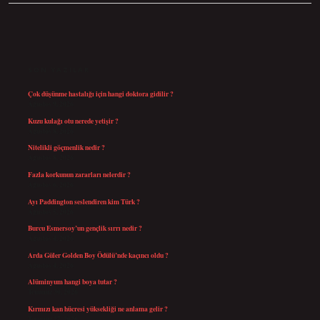
SIDEBAR
SON YAZILAR
Çok düşünme hastalığı için hangi doktora gidilir ?
Ağustos 9, 2026
Kuzu kulağı otu nerede yetişir ?
Ağustos 8, 2026
Nitelikli göçmenlik nedir ?
Ağustos 8, 2026
Fazla korkunun zararları nelerdir ?
Ağustos 6, 2026
Ayı Paddington seslendiren kim Türk ?
Ağustos 5, 2026
Burcu Esmersoy’un gençlik sırrı nedir ?
Ağustos 4, 2026
Arda Güler Golden Boy Ödülü’nde kaçıncı oldu ?
Ağustos 4, 2026
Alüminyum hangi boya tutar ?
Temmuz 30, 2026
Kırmızı kan hücresi yüksekliği ne anlama gelir ?
Temmuz 27, 2026