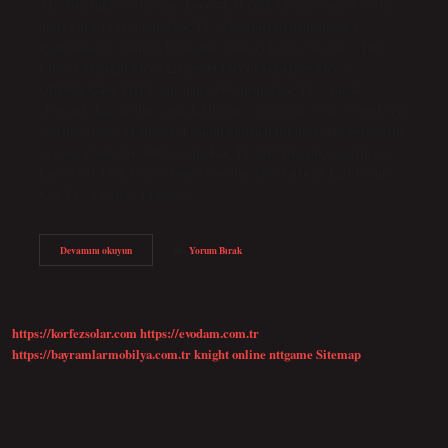
TL? Bugünkü sterlin satış kuru 44.30 Türk Lirası. Güncel sterlin
döviz kuru 19.12. 1 pund kaç TL? Para birimi dönüştürücü
uygulamamızı indirin. Dönüşüm oranları İngiliz Sterlini / Türk
Lirası1 44.24120 TRY5 221.20600 TRY10 442.41200 TRY20
GBP884.82400 TRY8 satır daha 400k pound kaç TL? Ancak,
“Paramla kaç sterlin satın alabilirim?” sorusuna cevap vermek için
Sterling Hesap Makinesi ekranını kullanabilirsiniz. 400.000 sterlin
şu anda 17.686’dır. 4000 Sterlin Kaç TL’dir? Bugünkü sterlin satış
kuru 43.91 Türk Lirası. Güncel sterlin döviz kuru 20.12. 1 Frank
Kaç TL? 1 İsviçre Frangı =…
4000
Devamını okuyun
Yorum Bırak
Kaç
Ster
https://korfezsolar.com
https://evodam.com.tr
https://bayramlarmobilya.com.tr
knight online
nttgame
Sitemap