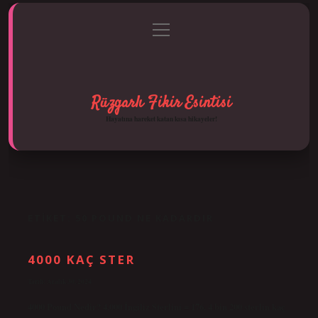
menüyü
Anasayfa
Gizlilik Politikası
Yasal Uyarı
aç
Hakkımızda
Rüzgarlı Fikir Esintisi
Hayatına hareket katan kısa hikayeler!
ETIKET:
50 POUND NE KADARDIR
4000 KAÇ STER
Tarih: Aralık 30, 2024
4000 Pound Nedir? 4.000 İngiliz Sterlini = 176. 4 bin 200 sterlin kaç