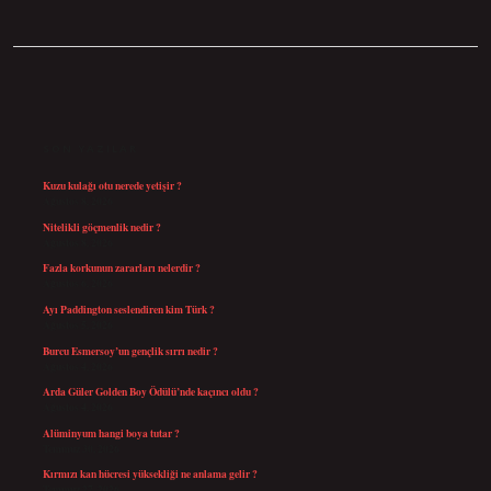
SIDEBAR
SON YAZILAR
Kuzu kulağı otu nerede yetişir ?
Ağustos 8, 2026
Nitelikli göçmenlik nedir ?
Ağustos 8, 2026
Fazla korkunun zararları nelerdir ?
Ağustos 6, 2026
Ayı Paddington seslendiren kim Türk ?
Ağustos 5, 2026
Burcu Esmersoy’un gençlik sırrı nedir ?
Ağustos 4, 2026
Arda Güler Golden Boy Ödülü’nde kaçıncı oldu ?
Ağustos 4, 2026
Alüminyum hangi boya tutar ?
Temmuz 30, 2026
Kırmızı kan hücresi yüksekliği ne anlama gelir ?
Temmuz 27, 2026