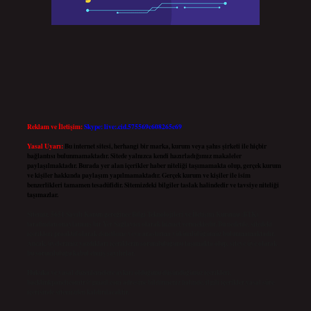
Reklam ve İletişim:
Skype: live:.cid.575569c608265c69
Yasal Uyarı:
Bu internet sitesi, herhangi bir marka, kurum veya şahıs şirketi ile hiçbir
bağlantısı bulunmamaktadır. Sitede yalnızca kendi hazırladığımız makaleler
paylaşılmaktadır. Burada yer alan içerikler haber niteliği taşımamakta olup, gerçek kurum
ve kişiler hakkında paylaşım yapılmamaktadır. Gerçek kurum ve kişiler ile isim
benzerlikleri tamamen tesadüfidir. Sitemizdeki bilgiler taslak halindedir ve tavsiye niteliği
taşımazlar.
Sitemiz, 5651 Sayılı Kanun gereğince Bilgi Teknolojileri ve İletişim Kurumu (BTK)
tarafından onaylanmış bir Yer Sağlayıcı olarak hizmet vermektedir. Bu nedenle, sitedeki
içerikleri proaktif olarak denetleme veya araştırma yükümlülüğümüz bulunmamaktadır.
Ancak, üyelerimiz yazdıkları içeriklerin sorumluluğunu taşımakta olup, siteye üye olarak
bu sorumluluğu kabul etmiş sayılırlar.
Hukuka ve yasal düzenlemelere aykırı olduğunu düşündüğünüz içerikleri,
backlinkpanelicomtr@gmail.com
adresine bildirmeniz halinde, ilgili içerikler yasal süre
içerisinde sitemizden kaldırılacaktır.