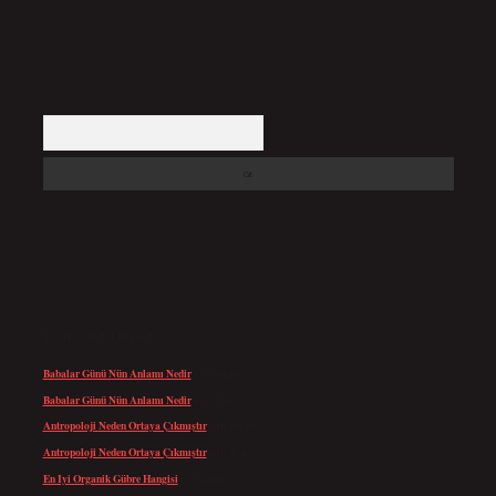
Arama
SON YORUMLAR
Babalar Günü Nün Anlamı Nedir
için
admin
Babalar Günü Nün Anlamı Nedir
için
Altan
Antropoloji Neden Ortaya Çıkmıştır
için
admin
Antropoloji Neden Ortaya Çıkmıştır
için
Ayaz
En Iyi Organik Gübre Hangisi
için
admin