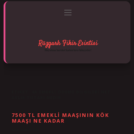
menüyü
Anasayfa
Gizlilik Politikası
Yasal Uyarı
aç
Hakkımızda
Rüzgarlı Fikir Esintisi
Hayatına hareket katan kısa hikayeler!
ETIKET:
4A EMEKLI ÖDEME BILGILERI NET
AYLIK TUTARI NEDIR
7500 TL EMEKLI MAAŞININ KÖK
MAAŞI NE KADAR
Tarih: Aralık 30, 2024