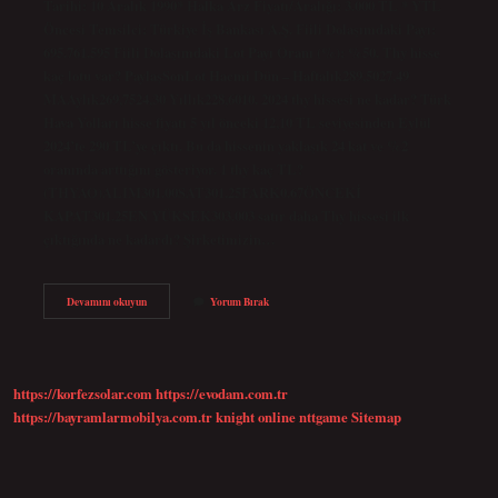
Tarihi: 10 Aralık 1990* Halka Arz Fiyatı/Aralığı: 3.000 TL * YTL
Öncesi Temsilci: Türkiye İş Bankası A.Ş. Fiili Dolaşımdaki Payı:
695.761.595 Fiili Dolaşımdaki Lot Payı Oranı (%): %50. Thy hisse
kaç lotu var? PaylaşSonLot Hacmi Dün – Haftalık289,5027,49
MAAylık269,7524,30 Yıllık228,6010. 2024 thy hissesi ne kadar? Türk
Hava Yolları hisse fiyatı 5 yıl önceki 12,10 TL seviyesinden Eylül
2024’te 290 TL’ye çıktı. Bu da hissenin yaklaşık 24 kat ve %2
oranında arttığını gösteriyor. 1 thy kaç TL?
(THYAO)ALIM301.00SAT301.25FARK0.67ÖNCEKİ
KAPAT301.25EN YÜKSEK303.003 satır daha Thy hissesi ilk
çıktığında ne kadardı? Şirketimizin…
Thyao
Devamını okuyun
Yorum Bırak
Hisse
1
Lot
Ne
Kadar
https://korfezsolar.com
https://evodam.com.tr
https://bayramlarmobilya.com.tr
knight online
nttgame
Sitemap