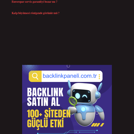
Eurorepar servis garantiyi bozar mı ?
Temmuz 25, 2026
Kalp büyümesi röntgende görünür mü ?
Temmuz 23, 2026