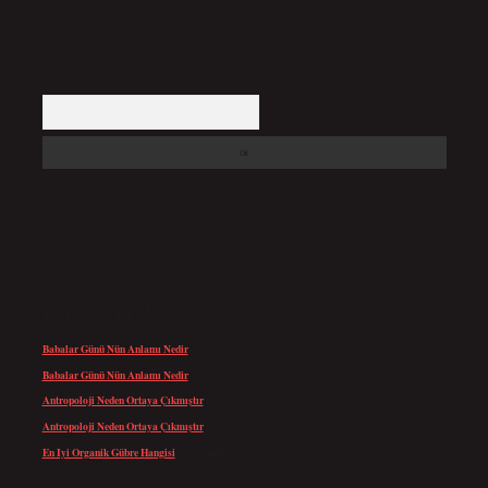
Arama
SON YORUMLAR
Babalar Günü Nün Anlamı Nedir
için
admin
Babalar Günü Nün Anlamı Nedir
için
Altan
Antropoloji Neden Ortaya Çıkmıştır
için
admin
Antropoloji Neden Ortaya Çıkmıştır
için
Ayaz
En Iyi Organik Gübre Hangisi
için
admin