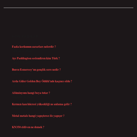
SIDEBAR
SON YAZILAR
Fazla korkunun zararları nelerdir ?
Ağustos 6, 2026
Ayı Paddington seslendiren kim Türk ?
Ağustos 5, 2026
Burcu Esmersoy’un gençlik sırrı nedir ?
Ağustos 4, 2026
Arda Güler Golden Boy Ödülü’nde kaçıncı oldu ?
Ağustos 4, 2026
Alüminyum hangi boya tutar ?
Temmuz 30, 2026
Kırmızı kan hücresi yüksekliği ne anlama gelir ?
Temmuz 27, 2026
Metal metale hangi yapıştırıcı ile yapışır ?
Temmuz 25, 2026
KN350 eldiven ne demek ?
Temmuz 25, 2026