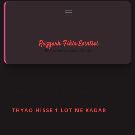
menüyü
Anasayfa
Gizlilik Politikası
Yasal Uyarı
aç
Hakkımızda
Rüzgarlı Fikir Esintisi
Hayatına hareket katan kısa hikayeler!
ETIKET:
2024 THY HISSESI NE KADAR
THYAO HISSE 1 LOT NE KADAR
Tarih: Aralık 28, 2024
Thy kaç TL ile halka arz oldu? Halka Arz Bilgileri: Halka Arz