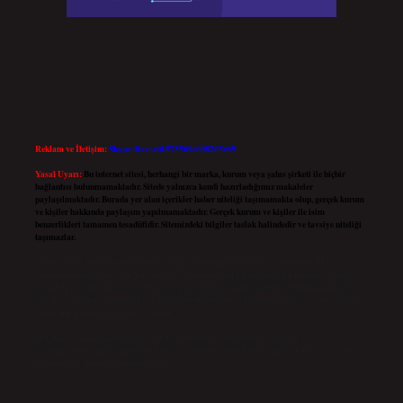
Reklam ve İletişim:
Skype: live:.cid.575569c608265c69
Yasal Uyarı:
Bu internet sitesi, herhangi bir marka, kurum veya şahıs şirketi ile hiçbir
bağlantısı bulunmamaktadır. Sitede yalnızca kendi hazırladığımız makaleler
paylaşılmaktadır. Burada yer alan içerikler haber niteliği taşımamakta olup, gerçek kurum
ve kişiler hakkında paylaşım yapılmamaktadır. Gerçek kurum ve kişiler ile isim
benzerlikleri tamamen tesadüfidir. Sitemizdeki bilgiler taslak halindedir ve tavsiye niteliği
taşımazlar.
Sitemiz, 5651 Sayılı Kanun gereğince Bilgi Teknolojileri ve İletişim Kurumu (BTK)
tarafından onaylanmış bir Yer Sağlayıcı olarak hizmet vermektedir. Bu nedenle, sitedeki
içerikleri proaktif olarak denetleme veya araştırma yükümlülüğümüz bulunmamaktadır.
Ancak, üyelerimiz yazdıkları içeriklerin sorumluluğunu taşımakta olup, siteye üye olarak
bu sorumluluğu kabul etmiş sayılırlar.
Hukuka ve yasal düzenlemelere aykırı olduğunu düşündüğünüz içerikleri,
backlinkpanelicomtr@gmail.com
adresine bildirmeniz halinde, ilgili içerikler yasal süre
içerisinde sitemizden kaldırılacaktır.