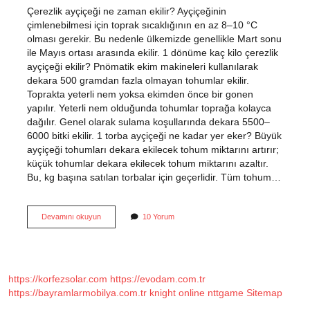
Çerezlik ayçiçeği ne zaman ekilir? Ayçiçeğinin
çimlenebilmesi için toprak sıcaklığının en az 8–10 °C
olması gerekir. Bu nedenle ülkemizde genellikle Mart sonu
ile Mayıs ortası arasında ekilir. 1 dönüme kaç kilo çerezlik
ayçiçeği ekilir? Pnömatik ekim makineleri kullanılarak
dekara 500 gramdan fazla olmayan tohumlar ekilir.
Toprakta yeterli nem yoksa ekimden önce bir gonen
yapılır. Yeterli nem olduğunda tohumlar toprağa kolayca
dağılır. Genel olarak sulama koşullarında dekara 5500–
6000 bitki ekilir. 1 torba ayçiçeği ne kadar yer eker? Büyük
ayçiçeği tohumları dekara ekilecek tohum miktarını artırır;
küçük tohumlar dekara ekilecek tohum miktarını azaltır.
Bu, kg başına satılan torbalar için geçerlidir. Tüm tohum…
Çerezlik
Devamını okuyun
10 Yorum
Ayçiçeği
Nasıl
Ekilir
https://korfezsolar.com
https://evodam.com.tr
https://bayramlarmobilya.com.tr
knight online
nttgame
Sitemap