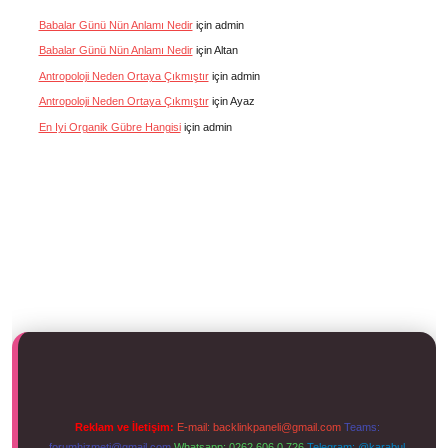
Babalar Günü Nün Anlamı Nedir
için
admin
Babalar Günü Nün Anlamı Nedir
için
Altan
Antropoloji Neden Ortaya Çıkmıştır
için
admin
Antropoloji Neden Ortaya Çıkmıştır
için
Ayaz
En Iyi Organik Gübre Hangisi
için
admin
Reklam ve İletişim:
E-mail:
backlinkpaneli@gmail.com
Teams:
forumhizmeti@gmail.com
Whatsapp: 0262 606 0 726
Telegram: @karabul