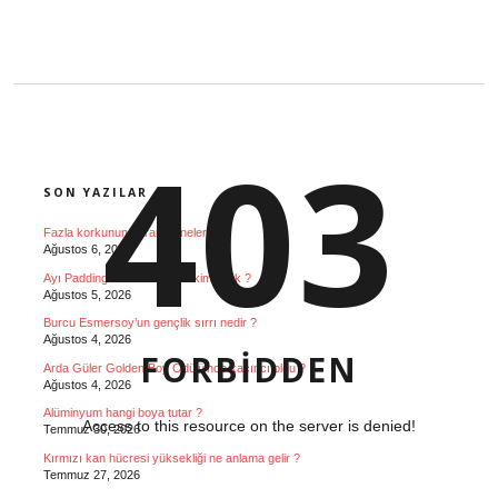
SIDEBAR
403
SON YAZILAR
Fazla korkunun zararları nelerdir ?
Ağustos 6, 2026
Ayı Paddington seslendiren kim Türk ?
Ağustos 5, 2026
Burcu Esmersoy’un gençlik sırrı nedir ?
Ağustos 4, 2026
FORBIDDEN
Arda Güler Golden Boy Ödülü’nde kaçıncı oldu ?
Ağustos 4, 2026
Alüminyum hangi boya tutar ?
Access to this resource on the server is denied!
Temmuz 30, 2026
Kırmızı kan hücresi yüksekliği ne anlama gelir ?
Temmuz 27, 2026