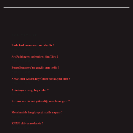
SIDEBAR
SON YAZILAR
Fazla korkunun zararları nelerdir ?
Ağustos 6, 2026
Ayı Paddington seslendiren kim Türk ?
Ağustos 5, 2026
Burcu Esmersoy’un gençlik sırrı nedir ?
Ağustos 4, 2026
Arda Güler Golden Boy Ödülü’nde kaçıncı oldu ?
Ağustos 4, 2026
Alüminyum hangi boya tutar ?
Temmuz 30, 2026
Kırmızı kan hücresi yüksekliği ne anlama gelir ?
Temmuz 27, 2026
Metal metale hangi yapıştırıcı ile yapışır ?
Temmuz 25, 2026
KN350 eldiven ne demek ?
Temmuz 25, 2026