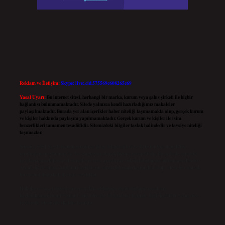
Reklam ve İletişim:
Skype: live:.cid.575569c608265c69
Yasal Uyarı:
Bu internet sitesi, herhangi bir marka, kurum veya şahıs şirketi ile hiçbir
bağlantısı bulunmamaktadır. Sitede yalnızca kendi hazırladığımız makaleler
paylaşılmaktadır. Burada yer alan içerikler haber niteliği taşımamakta olup, gerçek kurum
ve kişiler hakkında paylaşım yapılmamaktadır. Gerçek kurum ve kişiler ile isim
benzerlikleri tamamen tesadüfidir. Sitemizdeki bilgiler taslak halindedir ve tavsiye niteliği
taşımazlar.
Sitemiz, 5651 Sayılı Kanun gereğince Bilgi Teknolojileri ve İletişim Kurumu (BTK)
tarafından onaylanmış bir Yer Sağlayıcı olarak hizmet vermektedir. Bu nedenle, sitedeki
içerikleri proaktif olarak denetleme veya araştırma yükümlülüğümüz bulunmamaktadır.
Ancak, üyelerimiz yazdıkları içeriklerin sorumluluğunu taşımakta olup, siteye üye olarak
bu sorumluluğu kabul etmiş sayılırlar.
Hukuka ve yasal düzenlemelere aykırı olduğunu düşündüğünüz içerikleri,
backlinkpanelicomtr@gmail.com
adresine bildirmeniz halinde, ilgili içerikler yasal süre
içerisinde sitemizden kaldırılacaktır.