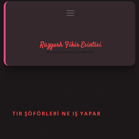
menüyü
Anasayfa
Gizlilik Politikası
Yasal Uyarı
aç
Hakkımızda
Rüzgarlı Fikir Esintisi
Hayatına hareket katan kısa hikayeler!
ETIKET:
1 TIR AYLIK NE KADAR KAZANIR
TIR ŞÖFÖRLERI NE IŞ YAPAR
Tarih: Ekim 12, 2024
Tır şoförü ne iş yapar? Kamyon şoförü, bir yükü belirli mesafelerde