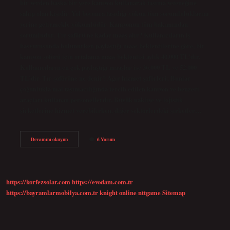
bir yerden başka bir yere kamyon kullanarak taşıma yeteneğine
sahip olan kişidir. Yol boyunca taşıdığı yükün tüm sorumluluklarını
yerine getirmekle yükümlüdür. Kamyonun tüm bakımından
sorumludur. Tır şoförü ne kadar maaş alır? Kullanıcıların iş
başvurusunda bulunurken paylaştığı maaş beklentilerine göre, bir
kamyon şoförü için ortalama maaş beklentisi aylık 40.000 TL’dir.
Kullanıcıların en çok paylaştığı maaşlar ise 36.000 TL ve 52.000
TL’dir. Tır şoförüne ne denir? Ağır hizmet şoförleri; Bunlar
çoğunlukla mal taşımacılığında tercih edilen kamyon ve benzeri
araçları kullanan personellerdir. Büyük nakliye ve lojistik
şirketlerine hizmet verebilirken, diğer sektörlerdeki şirketler…
Tır
Devamını okuyun
6 Yorum
Şöförleri
Ne
Iş
Yapar
https://korfezsolar.com
https://evodam.com.tr
https://bayramlarmobilya.com.tr
knight online
nttgame
Sitemap