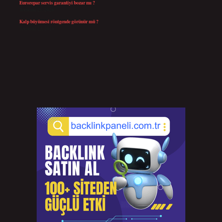
Eurorepar servis garantiyi bozar mı ?
Temmuz 25, 2026
Kalp büyümesi röntgende görünür mü ?
Temmuz 23, 2026