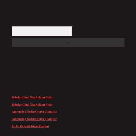
Arama
SON YORUMLAR
Babalar Günü Nün Anlamı Nedir
için
admin
Babalar Günü Nün Anlamı Nedir
için
Altan
Antropoloji Neden Ortaya Çıkmıştır
için
admin
Antropoloji Neden Ortaya Çıkmıştır
için
Ayaz
En Iyi Organik Gübre Hangisi
için
admin