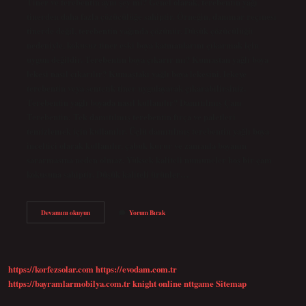
Tiner ve terebentin aynı şey mi? Genel olarak, terebentin yağı
tinerden daha fazla çözücülüğe sahiptir. Örneğin, dammar reçinesi
tinerde değil, terebentin yağında çözünür. Düşük çözücülüğü
nedeniyle, kokusuz tiner eski boya katmanlarını çıkarmak için
uygun değildir. Terebentin boya çıkarır mı? Kumaştan yağlı boya
lekesi nasıl çıkarılır? Kumaştaki yağlı boya lekesini, lekeye
terebentin veya sentetik tiner uygulayarak çıkarabilirsiniz.
Terebentin yağlı boyada nasıl kullanılır? Damıtılmış Çam
Terebentin: Tek damıtılmış terebentin fırça ve paletleri
temizlemek için kullanılır. Üçlü damıtılmış terebentin yağlı boya
inceltici olarak kullanılır, çabuk kurur ve zamanla boyanın
sararmasına neden olmaz. Yüksek kaliteli numuneler hoş bir çam
kokusuna sahiptir. Düşük kaliteli ürünler…
Terebentin
Devamını okuyun
Yorum Bırak
Boya
Nedir
https://korfezsolar.com
https://evodam.com.tr
https://bayramlarmobilya.com.tr
knight online
nttgame
Sitemap