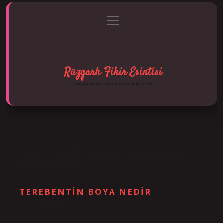
menüyü
Anasayfa
Gizlilik Politikası
Yasal Uyarı
aç
Hakkımızda
Rüzgarlı Fikir Esintisi
Hayatına hareket katan kısa hikayeler!
ETIKET:
1 LITRE YAĞLI BOYAYA NE KADAR
TINER KATILIR
TEREBENTIN BOYA NEDIR
Tarih: Aralık 28, 2024