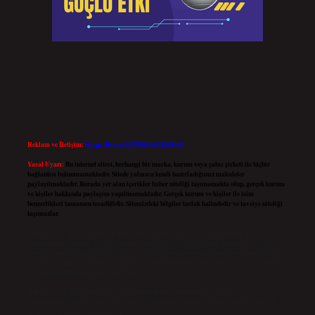
Reklam ve İletişim:
Skype: live:.cid.575569c608265c69
Yasal Uyarı:
Bu internet sitesi, herhangi bir marka, kurum veya şahıs şirketi ile hiçbir
bağlantısı bulunmamaktadır. Sitede yalnızca kendi hazırladığımız makaleler
paylaşılmaktadır. Burada yer alan içerikler haber niteliği taşımamakta olup, gerçek kurum
ve kişiler hakkında paylaşım yapılmamaktadır. Gerçek kurum ve kişiler ile isim
benzerlikleri tamamen tesadüfidir. Sitemizdeki bilgiler taslak halindedir ve tavsiye niteliği
taşımazlar.
Sitemiz, 5651 Sayılı Kanun gereğince Bilgi Teknolojileri ve İletişim Kurumu (BTK)
tarafından onaylanmış bir Yer Sağlayıcı olarak hizmet vermektedir. Bu nedenle, sitedeki
içerikleri proaktif olarak denetleme veya araştırma yükümlülüğümüz bulunmamaktadır.
Ancak, üyelerimiz yazdıkları içeriklerin sorumluluğunu taşımakta olup, siteye üye olarak
bu sorumluluğu kabul etmiş sayılırlar.
Hukuka ve yasal düzenlemelere aykırı olduğunu düşündüğünüz içerikleri,
backlinkpanelicomtr@gmail.com
adresine bildirmeniz halinde, ilgili içerikler yasal süre
içerisinde sitemizden kaldırılacaktır.