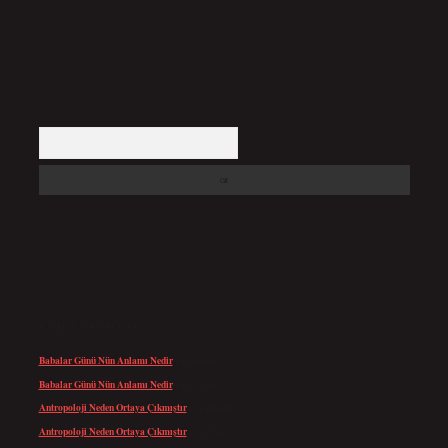
Arama
SON YORUMLAR
Babalar Günü Nün Anlamı Nedir
için
admin
Babalar Günü Nün Anlamı Nedir
için
Altan
Antropoloji Neden Ortaya Çıkmıştır
için
admin
Antropoloji Neden Ortaya Çıkmıştır
için
Ayaz