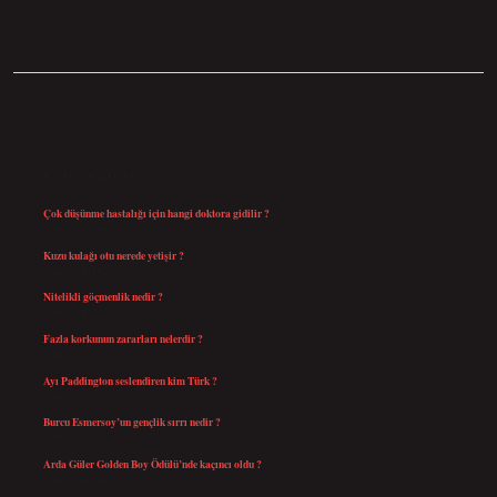
SIDEBAR
SON YAZILAR
Çok düşünme hastalığı için hangi doktora gidilir ?
Ağustos 9, 2026
Kuzu kulağı otu nerede yetişir ?
Ağustos 8, 2026
Nitelikli göçmenlik nedir ?
Ağustos 8, 2026
Fazla korkunun zararları nelerdir ?
Ağustos 6, 2026
Ayı Paddington seslendiren kim Türk ?
Ağustos 5, 2026
Burcu Esmersoy’un gençlik sırrı nedir ?
Ağustos 4, 2026
Arda Güler Golden Boy Ödülü’nde kaçıncı oldu ?
Ağustos 4, 2026