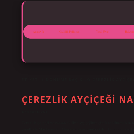
Anasayfa
Gizlilik Politikası
Yasal Uyarı
Hakkım
ETIKET:
1 DÖNÜME KAÇ KILO ÇEREZLIK AYÇIÇEĞ
ÇEREZLIK AYÇIÇEĞI NA
Tarih: Ekim 13, 2024
Çerezlik ayçiçeği ne zaman ekilir? Ayçiçeğinin çimlenebilmesi için 
genellikle Mart sonu ile Mayıs ortası arasında ekilir. 1 dönüme kaç 