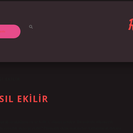
ızda
I EKILIR
SIL EKILIR
toprak sıcaklığının en az 8–10 °C olması gerekir. Bu nedenle ülkemizde
kilo çerezlik ayçiçeği ekilir? Pnömatik ekim makineleri kullanılarak dekara