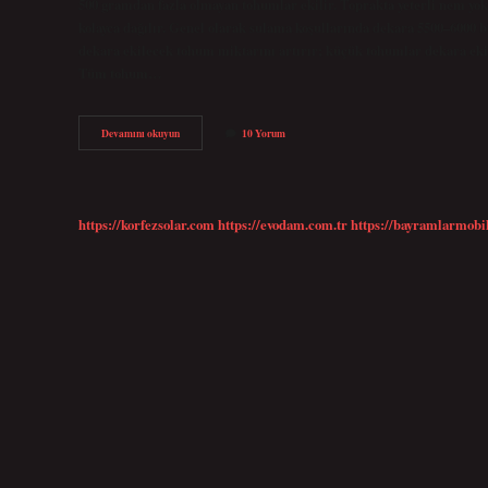
500 gramdan fazla olmayan tohumlar ekilir. Toprakta yeterli nem yo
kolayca dağılır. Genel olarak sulama koşullarında dekara 5500–6000 bi
dekara ekilecek tohum miktarını artırır; küçük tohumlar dekara ekile
Tüm tohum…
Çerezlik
Devamını okuyun
10 Yorum
Ayçiçeği
Nasıl
Ekilir
https://korfezsolar.com
https://evodam.com.tr
https://bayramlarmobi