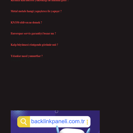
Temmuz 27, 2026
Metal metale hangi yapıştırıcı ile yapışır ?
Temmuz 25, 2026
KN350 eldiven ne demek ?
Temmuz 25, 2026
Eurorepar servis garantiyi bozar mı ?
Temmuz 25, 2026
Kalp büyümesi röntgende görünür mü ?
Temmuz 23, 2026
Yılanlar nasıl yumurtlar ?
Temmuz 15, 2026