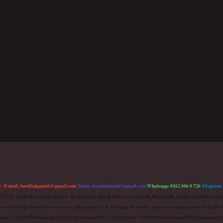
m:
E-mail:
backlinkpaneli@gmail.com
Teams:
forumhizmeti@gmail.com
Whatsapp: 0262 606 0 726
Telegram:
mu (BTK) tarafından onaylanmış bir Yer Sağlayıcı olarak hizmet vermektedir. Bu nedenle, sitedeki içerikleri 
 sorumluluğu kabul etmiş sayılırlar. Bu internet sitesi, herhangi bir marka, kurum veya şahıs şirketi ile hiçbi
kurum ve kişiler hakkında paylaşım yapılmamaktadır. Gerçek kurum ve kişiler ile isim benzerlikleri tamamen te