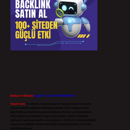
Reklam ve İletişim:
Skype: live:.cid.575569c608265c69
Yasal Uyarı:
Bu internet sitesi, herhangi bir marka, kurum veya şahıs
şirketi ile hiçbir bağlantısı bulunmamaktadır. Sitede yalnızca kendi
hazırladığımız makaleler paylaşılmaktadır. Burada yer alan içerikler
haber niteliği taşımamakta olup, gerçek kurum ve kişiler hakkında
paylaşım yapılmamaktadır. Gerçek kurum ve kişiler ile isim benzerlikleri
tamamen tesadüfidir. Sitemizdeki bilgiler taslak halindedir ve tavsiye
niteliği taşımazlar.