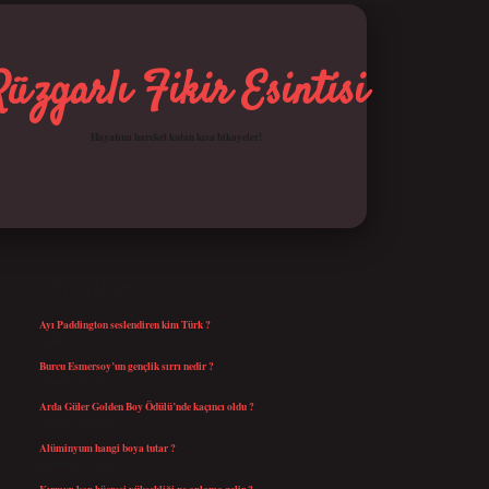
Rüzgarlı Fikir Esintisi
Hayatına hareket katan kısa hikayeler!
SIDEBAR
betci giriş
SON YAZILAR
Ayı Paddington seslendiren kim Türk ?
Ağustos 5, 2026
Burcu Esmersoy’un gençlik sırrı nedir ?
Ağustos 4, 2026
Arda Güler Golden Boy Ödülü’nde kaçıncı oldu ?
Ağustos 4, 2026
Alüminyum hangi boya tutar ?
Temmuz 30, 2026
Kırmızı kan hücresi yüksekliği ne anlama gelir ?