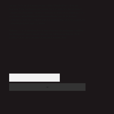
Sitemiz, 5651 Sayılı Kanun gereğince Bilgi Teknolojileri ve İletişim
Kurumu (BTK) tarafından onaylanmış bir Yer Sağlayıcı olarak hizmet
vermektedir. Bu nedenle, sitedeki içerikleri proaktif olarak denetleme veya
araştırma yükümlülüğümüz bulunmamaktadır. Ancak, üyelerimiz
yazdıkları içeriklerin sorumluluğunu taşımakta olup, siteye üye olarak bu
sorumluluğu kabul etmiş sayılırlar.
Hukuka ve yasal düzenlemelere aykırı olduğunu düşündüğünüz içerikleri,
backlinkpanelicomtr@gmail.com
adresine bildirmeniz halinde, ilgili
içerikler yasal süre içerisinde sitemizden kaldırılacaktır.
Arama