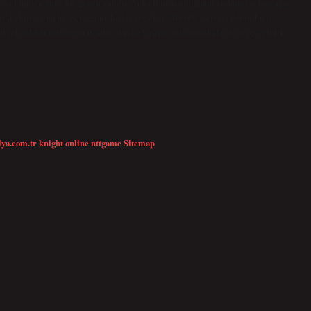
ksa ekimden önce bir gonen yapılır. Yeterli nem olduğunda tohumlar toprağa
tki ekilir. 1 torba ayçiçeği ne kadar yer eker? Büyük ayçiçeği tohumları
cek tohum miktarını azaltır. Bu, kg başına satılan torbalar için geçerlidir.
lya.com.tr
knight online
nttgame
Sitemap