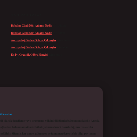
SON YORUMLAR
Babalar Günü Nün Anlamı Nedir
için
admin
Babalar Günü Nün Anlamı Nedir
için
Altan
Antropoloji Neden Ortaya Çıkmıştır
için
admin
Antropoloji Neden Ortaya Çıkmıştır
için
Ayaz
En Iyi Organik Gübre Hangisi
için
admin
 @karabul
proaktif olarak denetleme veya araştırma yükümlülüğümüz bulunmamaktadır. Ancak,
r bağlantısı bulunmamaktadır. Sitede yalnızca kendi hazırladığımız makaleler
sadüfidir. Sitemiz, kar amacı gütmeyen ve tamamen ücretsiz bir bilgi paylaşım