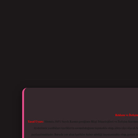
Reklam ve İletişi
Yasal Uyarı:
Sitemiz, 5651 Sayılı Kanun gereğince Bilgi Teknolojileri ve İletişim Kuru
üyelerimiz yazdıkları içeriklerin sorumluluğunu taşımakta olup, siteye üye olarak bu
paylaşılmaktadır. Burada yer alan içerikler haber niteliği taşımamakta olup, gerçek 