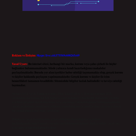
Reklam ve İletişim:
Skype: live:.cid.575569c608265c69
Yasal Uyarı:
Bu internet sitesi, herhangi bir marka, kurum veya şahıs şirketi ile hiçbir
bağlantısı bulunmamaktadır. Sitede yalnızca kendi hazırladığımız makaleler
paylaşılmaktadır. Burada yer alan içerikler haber niteliği taşımamakta olup, gerçek kurum
ve kişiler hakkında paylaşım yapılmamaktadır. Gerçek kurum ve kişiler ile isim
benzerlikleri tamamen tesadüfidir. Sitemizdeki bilgiler taslak halindedir ve tavsiye niteliği
taşımazlar.
Sitemiz, 5651 Sayılı Kanun gereğince Bilgi Teknolojileri ve İletişim Kurumu (BTK)
tarafından onaylanmış bir Yer Sağlayıcı olarak hizmet vermektedir. Bu nedenle, sitedeki
içerikleri proaktif olarak denetleme veya araştırma yükümlülüğümüz bulunmamaktadır.
Ancak, üyelerimiz yazdıkları içeriklerin sorumluluğunu taşımakta olup, siteye üye olarak
bu sorumluluğu kabul etmiş sayılırlar.
Hukuka ve yasal düzenlemelere aykırı olduğunu düşündüğünüz içerikleri,
backlinkpanelicomtr@gmail.com
adresine bildirmeniz halinde, ilgili içerikler yasal süre
içerisinde sitemizden kaldırılacaktır.