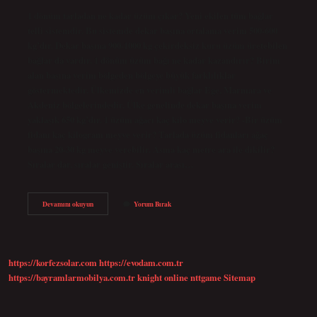
1 dönüm tarladan ne kadar üzüm çıkar? Yeni ekilen tüm bağlar
telli sistemdir. Bu sistemde dekar başına ortalama verim 500-600
kg’dır. Dekar başına 900-1000 kg çekirdeksiz kuru üzüm üretebilen
bağlar da vardır. 1 dönüm üzüm bağı ne kadar kazandırır? Birim
alan başına verim bölgeden bölgeye büyük farklılıklar
göstermektedir. Ülkemizde en verimli bağlar Ege, Marmara ve
Akdeniz bölgelerindedir. Ülke genelinde dekar başına verim
yaklaşık 650 kg’dır. 1 üzüm ağacı kaç kilo meyve verir? -Bir üzüm
fidanı kaç kilogram meyve verir? Tarlada üzüm fidanları ağaç
başına 20-30 kg meyve verebilir. Asma kaç metre ara ile dikilir?
Sıralar dar, sıralar geniştir. Sıralar arası…
1
Devamını okuyun
Yorum Bırak
Dönüme
Ne
Kadar
Üzüm
Dikilir
https://korfezsolar.com
https://evodam.com.tr
https://bayramlarmobilya.com.tr
knight online
nttgame
Sitemap