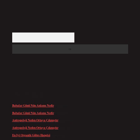
Arama
SON YORUMLAR
Babalar Günü Nün Anlamı Nedir
için
admin
Babalar Günü Nün Anlamı Nedir
için
Altan
Antropoloji Neden Ortaya Çıkmıştır
için
admin
Antropoloji Neden Ortaya Çıkmıştır
için
Ayaz
En Iyi Organik Gübre Hangisi
için
admin