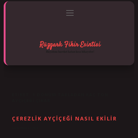
menüyü
Anasayfa
Gizlilik Politikası
Yasal Uyarı
aç
Hakkımızda
Rüzgarlı Fikir Esintisi
Hayatına hareket katan kısa hikayeler!
ETIKET:
1 DÖNÜM TARLADAN KAÇ TON
AYÇIÇEĞI ÇIKAR
ÇEREZLIK AYÇIÇEĞI NASIL EKILIR
Tarih: Ekim 13, 2024