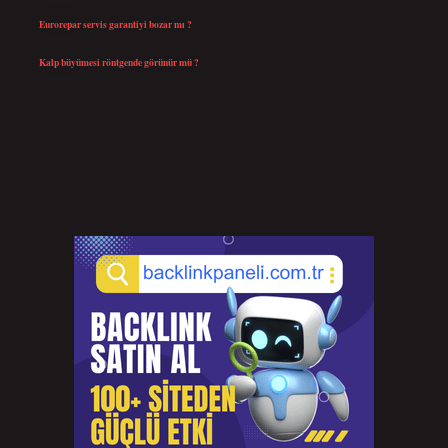
Temmuz 25, 2026
Eurorepar servis garantiyi bozar mı ?
Temmuz 25, 2026
Kalp büyümesi röntgende görünür mü ?
Temmuz 23, 2026