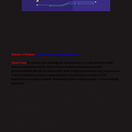
Reklam ve İletişim:
Skype: live:.cid.575569c608265c69
Yasal Uyarı:
Bu internet sitesi, herhangi bir marka, kurum veya şahıs şirketi ile hiçbir
bağlantısı bulunmamaktadır. Sitede yalnızca kendi hazırladığımız makaleler
paylaşılmaktadır. Burada yer alan içerikler haber niteliği taşımamakta olup, gerçek kurum
ve kişiler hakkında paylaşım yapılmamaktadır. Gerçek kurum ve kişiler ile isim
benzerlikleri tamamen tesadüfidir. Sitemizdeki bilgiler taslak halindedir ve tavsiye niteliği
taşımazlar.
Sitemiz, 5651 Sayılı Kanun gereğince Bilgi Teknolojileri ve İletişim Kurumu (BTK)
tarafından onaylanmış bir Yer Sağlayıcı olarak hizmet vermektedir. Bu nedenle, sitedeki
içerikleri proaktif olarak denetleme veya araştırma yükümlülüğümüz bulunmamaktadır.
Ancak, üyelerimiz yazdıkları içeriklerin sorumluluğunu taşımakta olup, siteye üye olarak
bu sorumluluğu kabul etmiş sayılırlar.
Hukuka ve yasal düzenlemelere aykırı olduğunu düşündüğünüz içerikleri,
backlinkpanelicomtr@gmail.com
adresine bildirmeniz halinde, ilgili içerikler yasal süre
içerisinde sitemizden kaldırılacaktır.