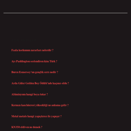
SIDEBAR
SON YAZILAR
Fazla korkunun zararları nelerdir ?
Ağustos 6, 2026
Ayı Paddington seslendiren kim Türk ?
Ağustos 5, 2026
Burcu Esmersoy’un gençlik sırrı nedir ?
Ağustos 4, 2026
Arda Güler Golden Boy Ödülü’nde kaçıncı oldu ?
Ağustos 4, 2026
Alüminyum hangi boya tutar ?
Temmuz 30, 2026
Kırmızı kan hücresi yüksekliği ne anlama gelir ?
Temmuz 27, 2026
Metal metale hangi yapıştırıcı ile yapışır ?
Temmuz 25, 2026
KN350 eldiven ne demek ?