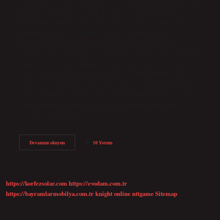
Çerezlik ayçiçeği ne zaman ekilir? Ayçiçeğinin çimlenebilmesi için
toprak sıcaklığının en az 8–10 °C olması gerekir. Bu nedenle
ülkemizde genellikle Mart sonu ile Mayıs ortası arasında ekilir. 1
dönüme kaç kilo çerezlik ayçiçeği ekilir? Pnömatik ekim
makineleri kullanılarak dekara 500 gramdan fazla olmayan
tohumlar ekilir. Toprakta yeterli nem yoksa ekimden önce bir gonen
yapılır. Yeterli nem olduğunda tohumlar toprağa kolayca dağılır.
Genel olarak sulama koşullarında dekara 5500–6000 bitki ekilir. 1
torba ayçiçeği ne kadar yer eker? Büyük ayçiçeği tohumları dekara
ekilecek tohum miktarını artırır; küçük tohumlar dekara ekilecek
tohum miktarını azaltır. Bu, kg başına satılan torbalar için
geçerlidir. Tüm tohum…
Çerezlik
Devamını okuyun
10 Yorum
Ayçiçeği
Nasıl
Ekilir
https://korfezsolar.com
https://evodam.com.tr
https://bayramlarmobilya.com.tr
knight online
nttgame
Sitemap