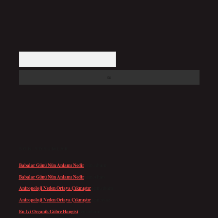
Arama
SON YORUMLAR
Babalar Günü Nün Anlamı Nedir
için
admin
Babalar Günü Nün Anlamı Nedir
için
Altan
Antropoloji Neden Ortaya Çıkmıştır
için
admin
Antropoloji Neden Ortaya Çıkmıştır
için
Ayaz
En Iyi Organik Gübre Hangisi
için
admin