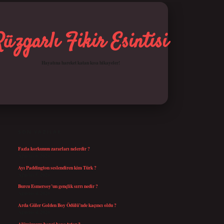
Rüzgarlı Fikir Esintisi
Hayatına hareket katan kısa hikayeler!
SIDEBAR
betci giriş
SON YAZILAR
Fazla korkunun zararları nelerdir ?
Ağustos 6, 2026
Ayı Paddington seslendiren kim Türk ?
Ağustos 5, 2026
Burcu Esmersoy’un gençlik sırrı nedir ?
Ağustos 4, 2026
Arda Güler Golden Boy Ödülü’nde kaçıncı oldu ?
Ağustos 4, 2026
Alüminyum hangi boya tutar ?