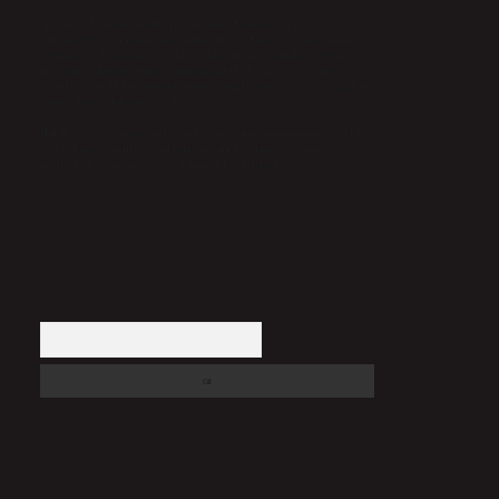
Sitemiz, 5651 Sayılı Kanun gereğince Bilgi Teknolojileri ve İletişim
Kurumu (BTK) tarafından onaylanmış bir Yer Sağlayıcı olarak hizmet
vermektedir. Bu nedenle, sitedeki içerikleri proaktif olarak denetleme veya
araştırma yükümlülüğümüz bulunmamaktadır. Ancak, üyelerimiz
yazdıkları içeriklerin sorumluluğunu taşımakta olup, siteye üye olarak bu
sorumluluğu kabul etmiş sayılırlar.
Hukuka ve yasal düzenlemelere aykırı olduğunu düşündüğünüz içerikleri,
backlinkpanelicomtr@gmail.com
adresine bildirmeniz halinde, ilgili
içerikler yasal süre içerisinde sitemizden kaldırılacaktır.
Arama