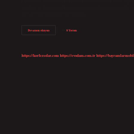
kilo verilir? 2. Diyetle bir haftada ne kadar kilo verebilirsiniz? Sağlık
ancak bu, ne kadar fazla kilolu olduğunuza bağlı olarak değişebilir. 2 
bir kilo verme oranı genellikle haftada…
Fitness
Devamını okuyun
8 Yorum
Ve
Diyet
Ile
1
Ayda
https://korfezsolar.com
https://evodam.com.tr
https://bayramlarmobi
Kaç
Kilo
Verilir