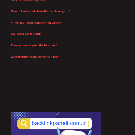
Temmuz 30, 2026
Kırmızı kan hücresi yüksekliği ne anlama gelir ?
Temmuz 27, 2026
Metal metale hangi yapıştırıcı ile yapışır ?
Temmuz 25, 2026
KN350 eldiven ne demek ?
Temmuz 25, 2026
Eurorepar servis garantiyi bozar mı ?
Temmuz 25, 2026
Kalp büyümesi röntgende görünür mü ?
Temmuz 23, 2026