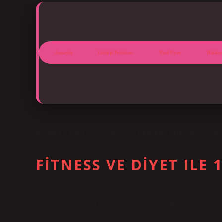
Anasayfa
Gizlilik Politikası
Yasal Uyarı
Hakkım
ETIKET:
1 AYDA 10 KILO VERMEK IÇIN KAÇ SAA
FITNESS VE DIYET ILE 
Tarih: Ekim 11, 2024
Fitness ve diyetle 1 ayda kaç kilo verilir? Ayda vermeniz gereken kil
ayda 5-7 kilo vermeniz mümkündür. Vücut kitle endeksiniz 25-30 civarı