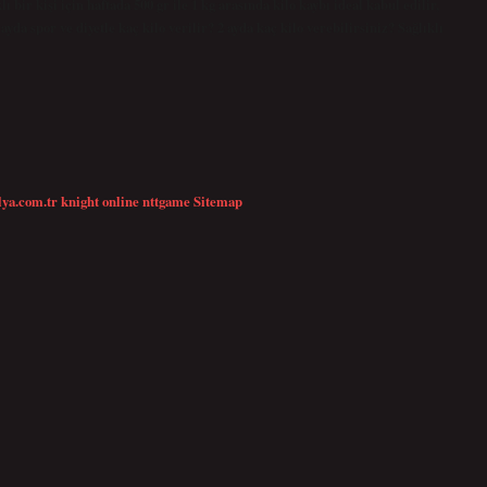
lı bir kişi için haftada 500 gr ile 1 kg arasında kilo kaybı ideal kabul edilir,
ayda spor ve diyetle kaç kilo verilir? 2 ayda kaç kilo verebilirsiniz? Sağlıklı
lya.com.tr
knight online
nttgame
Sitemap