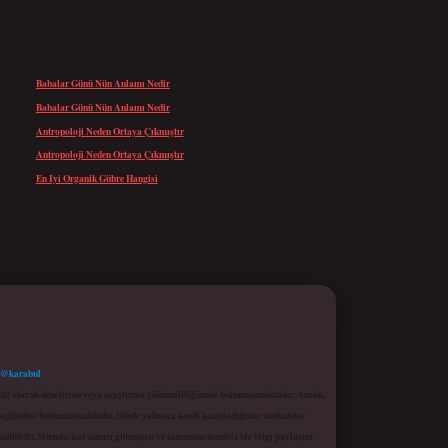
SON YORUMLAR
Babalar Günü Nün Anlamı Nedir
için
admin
Babalar Günü Nün Anlamı Nedir
için
Altan
Antropoloji Neden Ortaya Çıkmıştır
için
admin
Antropoloji Neden Ortaya Çıkmıştır
için
Ayaz
En Iyi Organik Gübre Hangisi
için
admin
 @karabul
proaktif olarak denetleme veya araştırma yükümlülüğümüz bulunmamaktadır. Ancak,
r bağlantısı bulunmamaktadır. Sitede yalnızca kendi hazırladığımız makaleler
sadüfidir. Sitemiz, kar amacı gütmeyen ve tamamen ücretsiz bir bilgi paylaşım