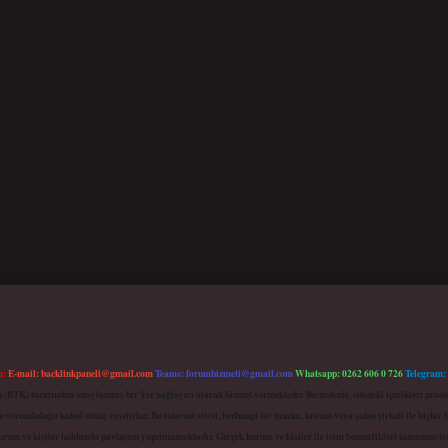
m:
E-mail:
backlinkpaneli@gmail.com
Teams:
forumhizmeti@gmail.com
Whatsapp: 0262 606 0 726
Telegram:
mu (BTK) tarafından onaylanmış bir Yer Sağlayıcı olarak hizmet vermektedir. Bu nedenle, sitedeki içerikleri 
 sorumluluğu kabul etmiş sayılırlar. Bu internet sitesi, herhangi bir marka, kurum veya şahıs şirketi ile hiçbi
kurum ve kişiler hakkında paylaşım yapılmamaktadır. Gerçek kurum ve kişiler ile isim benzerlikleri tamamen te