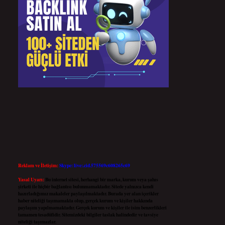
Reklam ve İletişim:
Skype: live:.cid.575569c608265c69
Yasal Uyarı:
Bu internet sitesi, herhangi bir marka, kurum veya şahıs
şirketi ile hiçbir bağlantısı bulunmamaktadır. Sitede yalnızca kendi
hazırladığımız makaleler paylaşılmaktadır. Burada yer alan içerikler
haber niteliği taşımamakta olup, gerçek kurum ve kişiler hakkında
paylaşım yapılmamaktadır. Gerçek kurum ve kişiler ile isim benzerlikleri
tamamen tesadüfidir. Sitemizdeki bilgiler taslak halindedir ve tavsiye
niteliği taşımazlar.