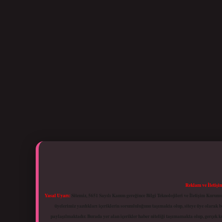
Reklam ve İletişi
Yasal Uyarı:
Sitemiz, 5651 Sayılı Kanun gereğince Bilgi Teknolojileri ve İletişim Kuru
üyelerimiz yazdıkları içeriklerin sorumluluğunu taşımakta olup, siteye üye olarak bu
paylaşılmaktadır. Burada yer alan içerikler haber niteliği taşımamakta olup, gerçek 