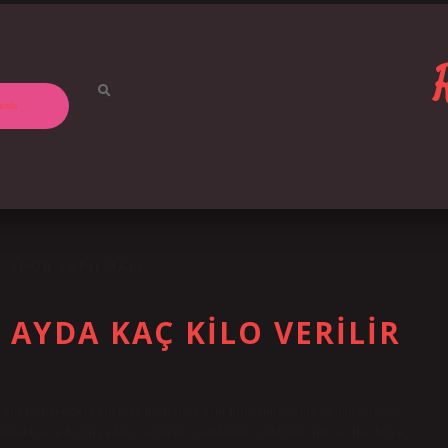
ızda
T SPOR YAPILMALI
1 AYDA KAÇ KILO VERILIR
o miktarı mevcut kütlenize bağlıdır. Vücut kitle endeksiniz 30’dan fazlaysa
ndaysa ayda 2 ila 4 kilo vermeniz sağlıklıdır. 1 haftada spor ve diyetle kaç